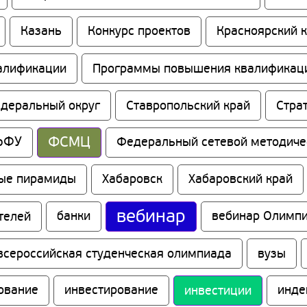
Казань
Конкурс проектов
Красноярский 
алификации
Программы повышения квалификац
едеральный округ
Ставропольский край
Стра
ФСМЦ
рФУ
Федеральный сетевой методиче
ые пирамиды
Хабаровск
Хабаровский край
вебинар
телей
банки
вебинар Олимпи
всероссийская студенческая олимпиада
вузы
ование
инвестирование
инвестиции
инде