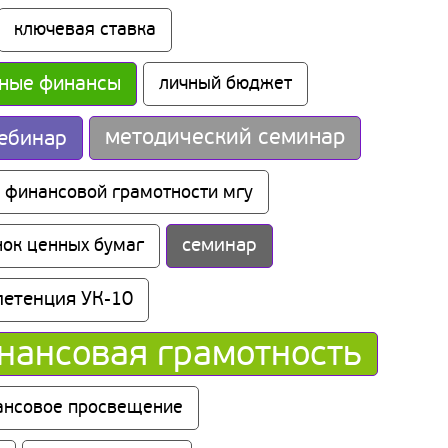
ключевая ставка
ные финансы
личный бюджет
методический семинар
ебинар
 финансовой грамотности мгу
семинар
ок ценных бумаг
петенция УК-10
нансовая грамотность
ансовое просвещение