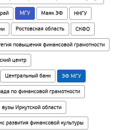
МГУ
край
Маяк ЭФ
ННГУ
ии
Ростовская область
СКФО
тегия повышения финансовой грамотности
ский центр
Центральный банк
ЭФ МГУ
ада по финансовой грамотности
вузы Иркутской области
кс развития финансовой культуры