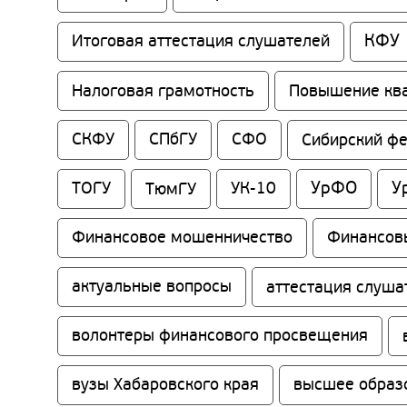
КФУ
Итоговая аттестация слушателей
Налоговая грамотность
Повышение кв
СКФУ
СПбГУ
СФО
Сибирский ф
УрФО
У
ТОГУ
ТюмГУ
УК-10
Финансовое мошенничество
Финансов
актуальные вопросы
аттестация слуша
волонтеры финансового просвещения
вузы Хабаровского края
высшее образ