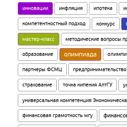
инновации
инфляция
ипотека
и
компетентностный подход
конкурс
мастер-класс
методические вопросы п
олимпиада
олимпи
образование
партнеры ФСМЦ
предпринимательство
страхование
точка кипения АлтГУ
у
универсальная компетенция Экономическа
финансо
финансовая грамотность мгу