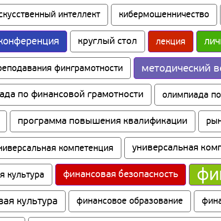
скусственный интеллект
кибермошенничество
конференция
круглый стол
лич
лекция
методический в
реподавания финграмотности
ада по финансовой грамотности
олимпиада по
программа повышения квалификации
рын
универсальная ком
ниверсальная компетенция
фи
финансовая безопасность
я культура
вая культура
финансовое образование
фин