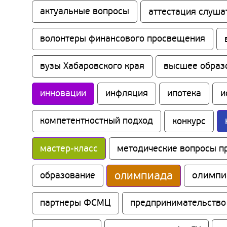
актуальные вопросы
аттестация слуша
волонтеры финансового просвещения
вузы Хабаровского края
высшее образ
инновации
инфляция
ипотека
и
компетентностный подход
конкурс
мастер-класс
методические вопросы п
олимпиада
олимпи
образование
партнеры ФСМЦ
предпринимательство