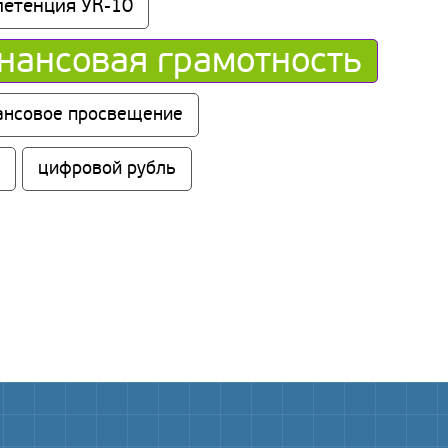
петенция УК-10
нансовая грамотность
ансовое просвещение
цифровой рубль