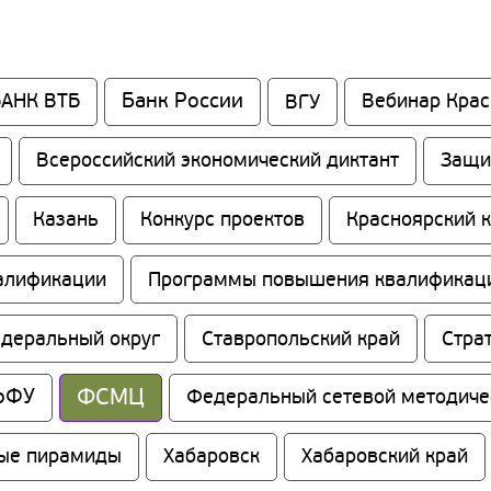
Банк России
БАНК ВТБ
ВГУ
Вебинар Кра
Всероссийский экономический диктант
Защи
Казань
Конкурс проектов
Красноярский 
алификации
Программы повышения квалификац
едеральный округ
Ставропольский край
Стра
ФСМЦ
рФУ
Федеральный сетевой методиче
ые пирамиды
Хабаровск
Хабаровский край