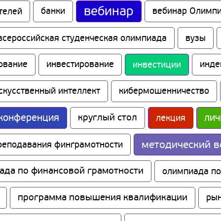
вебинар
телей
банки
вебинар Олимпи
всероссийская студенческая олимпиада
вузы
ование
инвестирование
инвестиции
инде
скусственный интеллект
кибермошенничество
конференция
круглый стол
лич
лекция
методический в
реподавания финграмотности
ада по финансовой грамотности
олимпиада по
программа повышения квалификации
рын