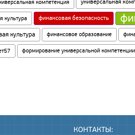
универсальная ком
ниверсальная компетенция
фи
финансовая безопасность
я культура
вая культура
финансовое образование
фин
ет57
формирование универсальной компетенции
КОНТАКТЫ: