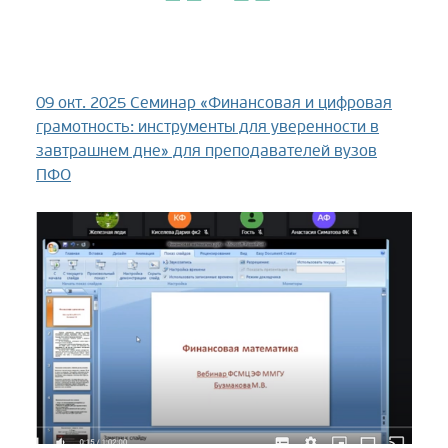
09 окт. 2025
Семинар «Финансовая и цифровая
грамотность: инструменты для уверенности в
завтрашнем дне» для преподавателей вузов
ПФО