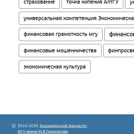
страхование
точка кипения АлтГУ
у
универсальная компетенция Экономическа
финансо
финансовая грамотность мгу
финансовые мошенничества
финпросв
экономическая культура
2016-2026
Экономический факультет
МГУ имени М.В.Ломоносова