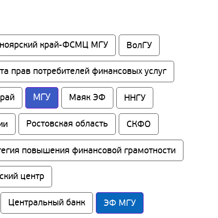
сноярский край-ФСМЦ МГУ
ВолГУ
та прав потребителей финансовых услуг
МГУ
край
Маяк ЭФ
ННГУ
ии
Ростовская область
СКФО
тегия повышения финансовой грамотности
ский центр
Центральный банк
ЭФ МГУ