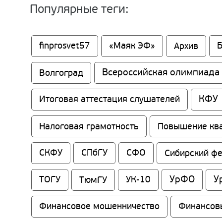
Популярные теги:
finprosvet57
«Маяк ЭФ»
Архив
Всероссийская олимпиада
Волгоград
КФУ
Итоговая аттестация слушателей
Налоговая грамотность
Повышение кв
СКФУ
СПбГУ
СФО
Сибирский ф
УрФО
У
ТОГУ
ТюмГУ
УК-10
Финансовое мошенничество
Финансов