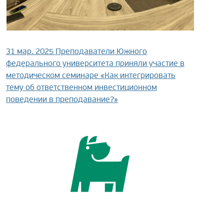
31 мар. 2025
Преподаватели Южного
федерального университета приняли участие в
методическом семинаре «Как интегрировать
тему об ответственном инвестиционном
поведении в преподавание?»