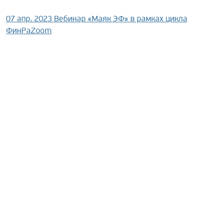
07 апр. 2023
Вебинар «Маяк ЭФ» в рамках цикла
ФинРаZoom