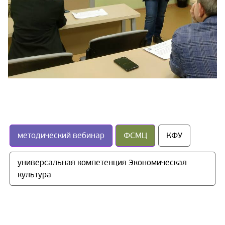
методический вебинар
ФСМЦ
КФУ
универсальная компетенция Экономическая 
культура