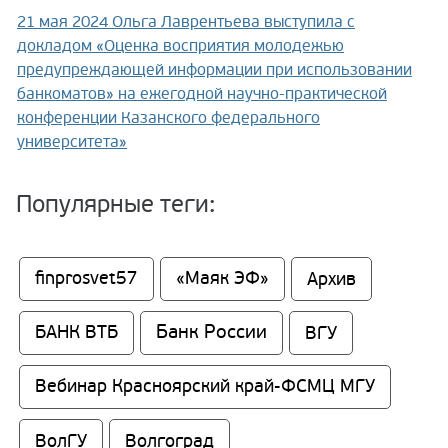
21 мая 2024
Ольга Лаврентьева выступила с
докладом «Оценка восприятия молодежью
предупреждающей информации при использовании
банкоматов» на ежегодной научно-практической
конференции Казанского федерального
университета»
Популярные теги:
finprosvet57
«Маяк ЭФ»
Архив
Банк России
БАНК ВТБ
ВГУ
Вебинар Красноярский край-ФСМЦ МГУ
ВолГУ
Волгоград