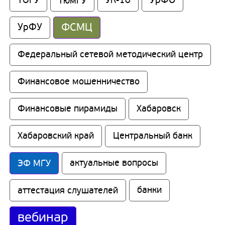
УрФО
ТОГУ
ТюмГУ
УК-10
ФСМЦ
УрФУ
Федеральный сетевой методический центр
Финансовое мошенничество
Финансовые пирамиды
Хабаровск
Хабаровский край
Центральный банк
ЭФ МГУ
актуальные вопросы
аттестация слушателей
банки
вебинар