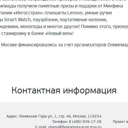
лимпиады получили памятные призы и подарки от Минфина
мпании «Ингосстрах»: планшеты Lenovo, умные ручки
ы Smart Watch, пауэрбэнки, портативные колонки,
ждевики, моноподы и многое другое! Помимо этого, призе
 стажировку в банке «Новый век»!
 Москве финансировались за счет организаторов Олимпиа
Контактная информация
Адрес: Ленинские Горы ул., 1, стр. 46, Москва, 119234
Проект в
Телефон: 8 (495) 939-17-39
E-mail:
olymp@fingramota.econ.msu.ru