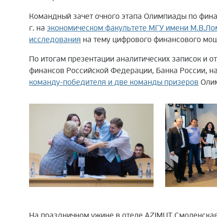
Командный зачет очного этапа Олимпиады по фина
г. на
экономическом факультете МГУ имени М.В.Л
исследования
на тему цифрового финансового мо
По итогам презентации аналитических записок и о
финансов Российской Федерации, Банка России, н
команду-победителя и две команды призеров
Олим
На праздничном ужине в отеле AZIMUT Смоленская