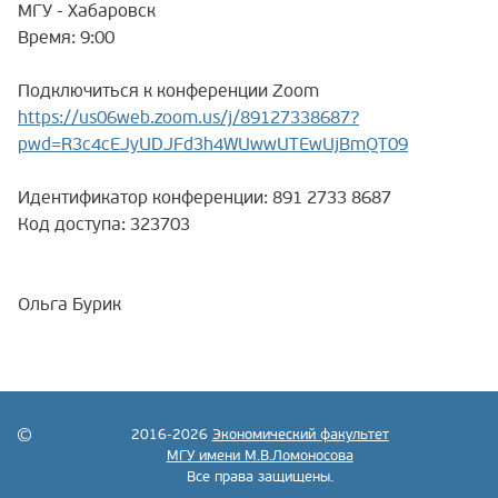
МГУ - Хабаровск
Время: 9:00
Подключиться к конференции Zoom
https://us06web.zoom.us/j/89127338687?
pwd=R3c4cEJyUDJFd3h4WUwwUTEwUjBmQT09
Идентификатор конференции: 891 2733 8687
Код доступа: 323703
Ольга Бурик
2016-2026
Экономический факультет
МГУ имени М.В.Ломоносова
Все права защищены.