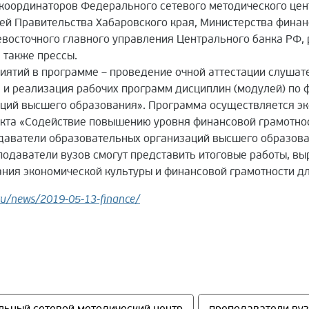
 координаторов Федерального сетевого методического цен
ей Правительства Хабаровского края, Министерства финан
восточного главного управления Центрального банка РФ,
а также прессы.
ятий в программе – проведение очной аттестации слушат
 и реализация рабочих программ дисциплин (модулей) по 
ций высшего образования». Программа осуществляется эк
кта «Содействие повышению уровня финансовой грамотнос
одаватели образовательных организаций высшего образова
подаватели вузов смогут представить итоговые работы, вы
ния экономической культуры и финансовой грамотности дл
ru/news/2019-05-13-finance/
ьный сетевой методический центр
преподаватели вуз