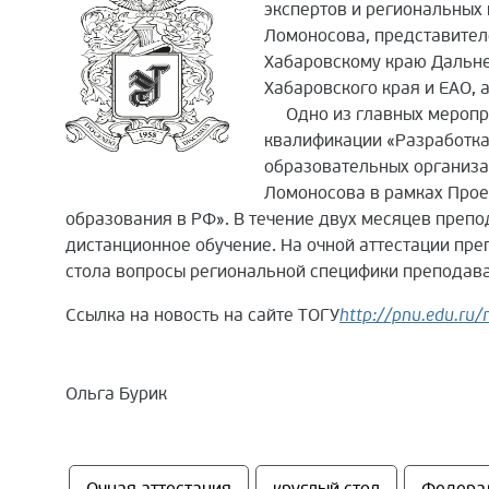
экспертов и региональных
Ломоносова, представител
Хабаровскому краю Дальне
Хабаровского края и ЕАО, 
Одно из главных меропри
квалификации «Разработка
образовательных организа
Ломоносова в рамках Прое
образования в РФ». В течение двух месяцев преп
дистанционное обучение. На очной аттестации пре
стола вопросы региональной специфики преподава
Ссылка на новость на сайте ТОГУ
http://pnu.edu.ru/
Ольга Бурик
Очная аттестация
круглый стол
Федерал