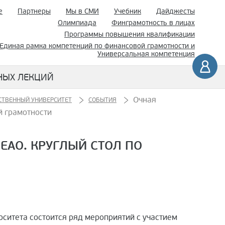
е
Партнеры
Мы в СМИ
Учебник
Дайджесты
Олимпиада
Финграмотность в лицах
Программы повышения квалификации
Единая рамка компетенций по финансовой грамотности и
Универсальная компетенция
НЫХ ЛЕКЦИЙ
Очная
СТВЕННЫЙ УНИВЕРСИТЕТ
СОБЫТИЯ
й грамотности
ЕАО. КРУГЛЫЙ СТОЛ ПО
рситета состоится ряд мероприятий с участием