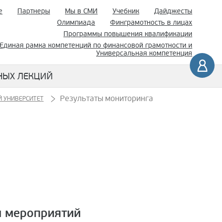
е
Партнеры
Мы в СМИ
Учебник
Дайджесты
Олимпиада
Финграмотность в лицах
Программы повышения квалификации
Единая рамка компетенций по финансовой грамотности и
Универсальная компетенция
НЫХ ЛЕКЦИЙ
Результаты мониторинга
 УНИВЕРСИТЕТ
 мероприятий