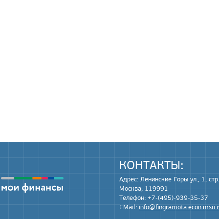
КОНТАКТЫ:
Адрес: Ленинские Горы ул., 1, стр.
Москва, 119991
Телефон: +7-(495)-939-35-37
EMail:
info@fingramota.econ.msu.