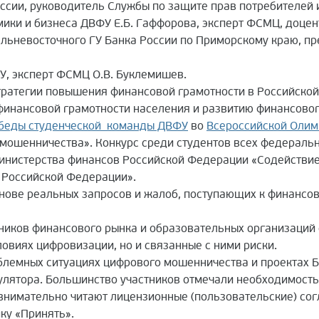
оссии, руководитель Службы по защите прав потребителей 
ики и бизнеса ДВФУ Е.Б. Гаффорова, эксперт ФСМЦ, доцен
Дальневосточного ГУ Банка России по Приморскому краю, пр
У, эксперт ФСМЦ О.В. Буклемишев.
ратегии повышения финансовой грамотности в Российской
инансовой грамотности населения и развитию финансовог
беды студенческой команды ДВФУ
во
Всероссийской Олим
 мошенничества». Конкурс среди студентов всех федераль
Министерства финансов Российской Федерации «Содействи
в Российской Федерации».
ове реальных запросов и жалоб, поступающих к финансов
тников финансового рынка и образовательных организаций 
овиях цифровизации, но и связанные с ними риски.
облемных ситуациях цифрового мошенничества и проектах Б
лятора. Большинство участников отмечали необходимость
 внимательно читают лицензионные (пользовательские) со
ку «Принять».