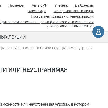
е
Партнеры
Мы в СМИ
Учебник
Дайджесты
Олимпиада
Финграмотность в лицах
Программы повышения квалификации
Единая рамка компетенций по финансовой грамотности и
Универсальная компетенция
НЫХ ЛЕКЦИЙ
граничные возможности или неустранимая угроза»
ТИ ИЛИ НЕУСТРАНИМАЯ
зможности или неустранимая угроза», в котором