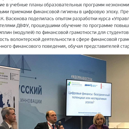
ение в учебные планы образовательных программ неэконом
ными приемами финансовой гигиены в цифровую эпоху. Пр
К. Васюкова поделилась опытом разработки курса «Управ
ателями ДВФУ, прошедшими обучение по программе повыш
иплин (модулей) по финансовой грамотности для студенто
ость волонтерской деятельности в сфере финансовой грам
ного финансового поведения, обучая представителей ста