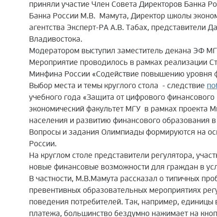
приняли участие Член Совета Директоров Банка Р
Банка России М.В. Мамута, Директор школы эконом
агентства Эксперт-РА А.В. Табах, представители 
Владивостока.
Модератором выступил заместитель декана ЭФ МГ
Мероприятие проводилось в рамках реализации Ст
Минфина России «Содействие повышению уровня ф
Выбор места и темы круглого стола - следствие
по
учебного года «Защита от цифрового финансового
экономический факультет МГУ в рамках проекта 
населения и развитию финансового образования 
Вопросы и задания Олимпиады формируются на осн
России.
На круглом столе представители регулятора, учас
новые финансовые возможности для граждан в усл
В частности, М.В.Мамута рассказал о типичных пр
превентивных образовательных мероприятиях регу
поведения потребителей. Так, например, единицы
платежа, большинство бездумно нажимает на кноп