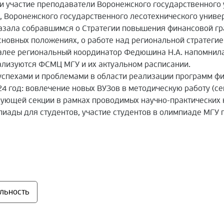
ли участие преподаватели Воронежского государственного
, Воронежского государственного лесотехнического универс
азала собравшимся о Стратегии повышения финансовой гра
сновных положениях, о работе над региональной стратегие
Далее региональный координатор Федюшина Н.А. напомни
ализуются ФСМЦ МГУ и их актуальном расписании.
спехами и проблемами в области реализации программ фин
4 год: вовлечение новых ВУЗов в методическую работу (се
ующей секции в рамках проводимых научно-практических 
иады для студентов, участие студентов в олимпиаде МГУ 
альность