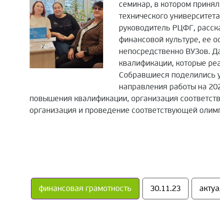
семинар, в котором приня
технического университета
руководитель РЦФГ, расск
финансовой культуре, ее о
непосредственно ВУЗов. 
квалификации, которые ре
Собравшиеся поделились у
направления работы на 202
повышения квалификации, организация соответств
организация и проведение соответствующей олимп
финансовая грамотность
30.11.23
акту