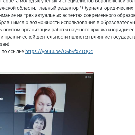
я Совета молодых ученых и специалистов Воронежской об
ежской области, главный редактор "Журнала юридических 
имание на трех актуальных аспектах современного образов
обравшимся о возможности использования в образовательн
сь опытом организации работы научного кружка и юридиче
и практической деятельности является влияние государст
дан).
 по ссылке
https://youtu.be/O6b9fxYTQOc