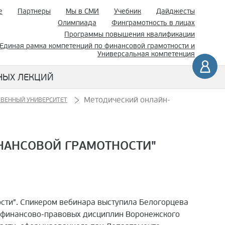
е
Партнеры
Мы в СМИ
Учебник
Дайджесты
Олимпиада
Финграмотность в лицах
Программы повышения квалификации
Единая рамка компетенций по финансовой грамотности и
Универсальная компетенция
НЫХ ЛЕКЦИЙ
Методический онлайн-
ТВЕННЫЙ УНИВЕРСИТЕТ
НАНСОВОЙ ГРАМОТНОСТИ"
ости". Спикером вебинара выступила Белогорцева
и финансово-правовых дисциплин Воронежского