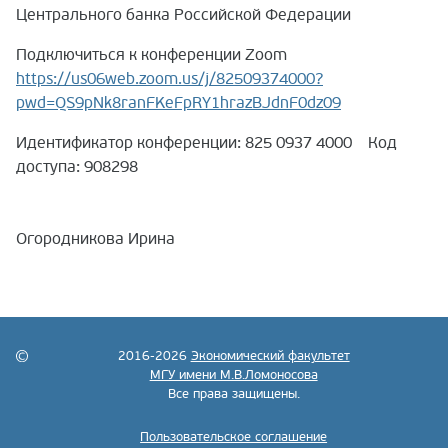
Центрального банка Российской Федерации
Подключиться к конференции Zoom
https://us06web.zoom.us/j/82509374000?
pwd=QS9pNk8ranFKeFpRY1hrazBJdnF0dz09
Идентификатор конференции: 825 0937 4000 Код
доступа: 908298
Огородникова Ирина
2016-2026
Экономический факультет
МГУ имени М.В.Ломоносова
Все права защищены.
Пользовательское соглашение