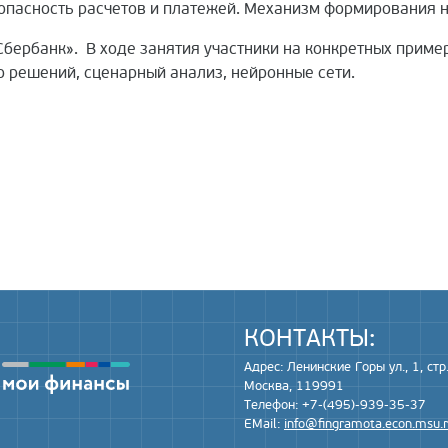
опасность расчетов и платежей. Механизм формирования 
бербанк». В ходе занятия участники на конкретных приме
 решений, сценарный анализ, нейронные сети.
КОНТАКТЫ:
Адрес: Ленинские Горы ул., 1, стр.
Москва, 119991
Телефон: +7-(495)-939-35-37
EMail:
info@fingramota.econ.msu.