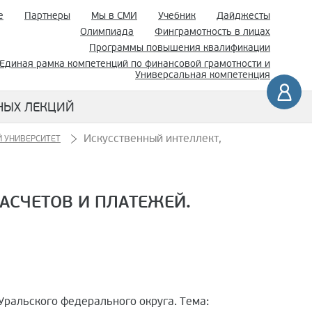
е
Партнеры
Мы в СМИ
Учебник
Дайджесты
Олимпиада
Финграмотность в лицах
Программы повышения квалификации
Единая рамка компетенций по финансовой грамотности и
Универсальная компетенция
НЫХ ЛЕКЦИЙ
Искусственный интеллект,
 УНИВЕРСИТЕТ
АСЧЕТОВ И ПЛАТЕЖЕЙ.
 Уральского федерального округа. Тема: