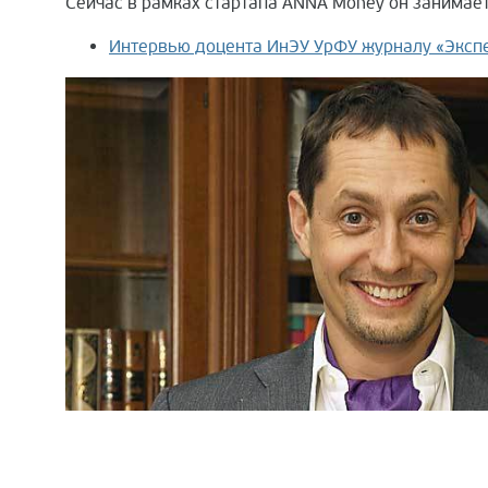
Сейчас в рамках стартапа ANNA Money он занимае
Интервью доцента ИнЭУ УрФУ журналу «Экспе