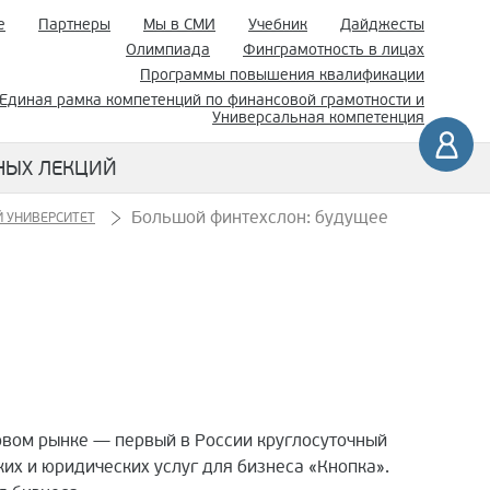
е
Партнеры
Мы в СМИ
Учебник
Дайджесты
Олимпиада
Финграмотность в лицах
Программы повышения квалификации
Единая рамка компетенций по финансовой грамотности и
Универсальная компетенция
НЫХ ЛЕКЦИЙ
Большой финтехслон: будущее
 УНИВЕРСИТЕТ
овом рынке — первый в России круглосуточный
их и юридических услуг для бизнеса «Кнопка».