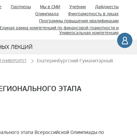
е
Партнеры
Мы в СМИ
Учебник
Дайджесты
Олимпиада
Финграмотность в лицах
Программы повышения квалификации
Единая рамка компетенций по финансовой грамотности и
Универсальная компетенция
НЫХ ЛЕКЦИЙ
Екатеринбургский Гуманитарный
 УНИВЕРСИТЕТ
ЕГИОНАЛЬНОГО ЭТАПА
нального этапа Всероссийской Олимпиады по