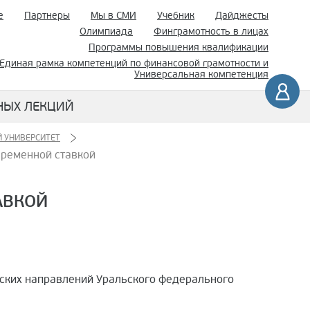
е
Партнеры
Мы в СМИ
Учебник
Дайджесты
Олимпиада
Финграмотность в лицах
Программы повышения квалификации
Единая рамка компетенций по финансовой грамотности и
Универсальная компетенция
НЫХ ЛЕКЦИЙ
 УНИВЕРСИТЕТ
еременной ставкой
АВКОЙ
еских направлений Уральского федерального