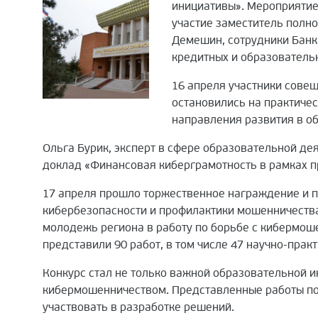
инициативы». Мероприятие
участие заместитель полн
Демешин, сотрудники Банк
кредитных и образователь
16 апреля участники сове
остановились на практичес
направления развития в о
Ольга Бурик, эксперт в сфере образовательной дея
доклад «Финансовая киберграмотность в рамках п
17 апреля прошло торжественное награждение и п
кибербезопасности и профилактики мошенничества
молодежь региона в работу по борьбе с кибермоше
представили 90 работ, в том числе 47 научно-прак
Конкурс стал не только важной образовательной 
кибермошенничеством. Представленные работы по
участвовать в разработке решений.