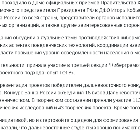
 проходило в Доме официальных приемов Правительства Х
омочного представителя Президента РФ в ДФО Игорь Кобыл
а России со всей страны, представители
органов исполните
ных организаций, а также другие заинтересованные сторо
щания обсудили актуальные темы противодействия киберм
ких аспектах поведенческих технологий, координации вза
бласти повышения уровня осведомленности населения о м
тельности, приняла участие в третьей секции "Киберграмот
роектного подхода: опыт ТОГУ».
резентация проектов победителей дальневосточного конку
. Конкурс Банка России объединил 18 вузов Дальневосточ
нничеством. В творческом состязании приняли участие 113
тических исследований и 43 творческих проекта. Кроме того
инициативой, но и стартовой площадкой для формирования
казали, что дальневосточные студенты хорошо понимают 