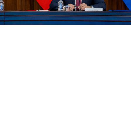
асность
совещание
образовательные инициативы