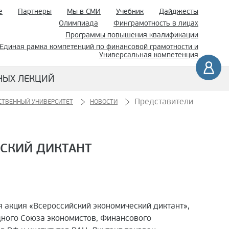
е
Партнеры
Мы в СМИ
Учебник
Дайджесты
Олимпиада
Финграмотность в лицах
Программы повышения квалификации
Единая рамка компетенций по финансовой грамотности и
Универсальная компетенция
НЫХ ЛЕКЦИЙ
Представители
СТВЕННЫЙ УНИВЕРСИТЕТ
НОВОСТИ
СКИЙ ДИКТАНТ
я акция «Всероссийский экономический диктант»,
ного Союза экономистов, Финансового