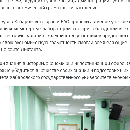
ьстве РФ, ведущих вузов России, администраций субъекто
овень экономической грамотности населения.
вузов Хабаровского края и ЕАО приняли активное участие
или компьютерные лаборатории, где при соблюдении всех 
на тестовые задания. Большинство участников предпочли н
ть свою экономическую грамотность смогли все желающие
на сайте Диктанта.
вои знания в истории, экономике и инвестиционной сфере. 
жно убедиться в качестве своих знаний и подготовке к их
ета Хабаровского государственного университета экономи