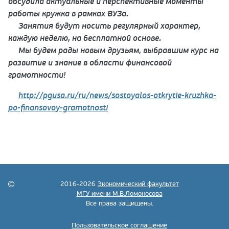
обсудила актуальные и перспективные моменты
работы кружка в рамках ВУЗа.
Занятия будут носить регулярный характер,
каждую неделю, на бесплатной основе.
Мы будем рады новым друзьям, выбравшим курс на
развитие и знание в области финансовой
грамотности!
http://pgusa.ru/ru/news/sostoyalos-otkrytie-kruzhka-
po-finansovoy-gramotnosti
2016-2026
Экономический факультет
МГУ имени М.В.Ломоносова
Все права защищены.
Пользовательское соглашение