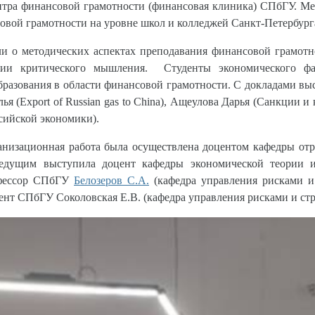
тра финансовой грамотности (финансовая клиника) СПбГУ. Ме
вой грамотности на уровне школ и колледжей Санкт-Петербург
 о методических аспектах преподавания финансовой грамотн
итии критического мышления.
Студенты экономического ф
образования в области финансовой грамотности. С докладами в
ья (Export of Russian gas to China), Ащеулова Дарья (Санкции
сийской экономики).
анизационная работа была осуществлена доцентом кафедры от
оведущим выступила доцент кафедры экономической теории
офессор СПбГУ
Белозеров С.А.
(кафедра управления рисками и
ент СПбГУ Соколовская Е.В. (кафедра управления рисками и ст