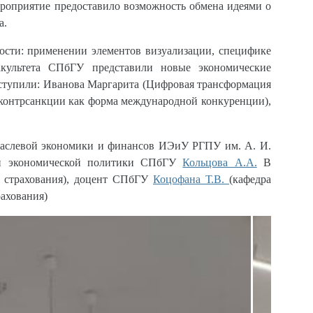
роприятие предоставило возможность обмена идеями о
а.
ости: применении элементов визуализации, специфике
акультета СПбГУ представили новые экономические
ыступили: Иванова Маргарита (Цифровая трансформация
 и контрсанкции как форма международной конкуренции),
раслевой экономики и финансов ИЭиУ РГПУ им. А. И.
 и экономической политики СПбГУ
Кольцова А.А.
В
 страхования), доцент СПбГУ
Коцофана Т.В.
(кафедра
рахования)