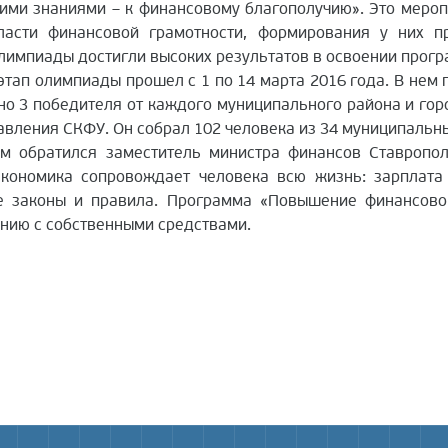
ими знаниями – к финансовому благополучию». Это меро
ласти финансовой грамотности, формирования у них п
Олимпиады достигли высоких результатов в освоении прог
 олимпиады прошел с 1 по 14 марта 2016 года. В нем пр
но 3 победителя от каждого муниципального района и горо
авления СКФУ. Он собрал 102 человека из 34 муниципальны
атился заместитель министра финансов Ставропольс
 экономика сопровождает человека всю жизнь: зарплата
ые законы и правила. Программа «Повышение финансово
нию с собственными средствами.