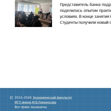
Представитель банка подр
поделилась опытом практи
условиях. В конце занятия
Студенты получили новый о
2016-2026
Экономический факультет
МГУ имени М.В.Ломоносова
Все права защищены.