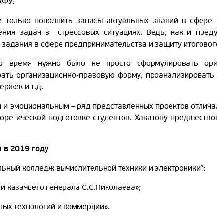
КФУ.
е только пополнить запасы актуальных знаний в сфере 
ния задач в стрессовых ситуациях. Ведь, как и преду
 задания в сфере предпринимательства и защиту итогового
о время нужно было не просто сформулировать ори
рать организационно-правовую форму, проанализировать 
ржек и т.д.
 и эмоциональным – ряд представленных проектов отличал
еоретической подготовке студентов. Хакатону предшество
 в 2019 году
льный колледж вычислительной техники и электроники";
и казачьего генерала С.С.Николаева»;
сных технологий и коммерции».