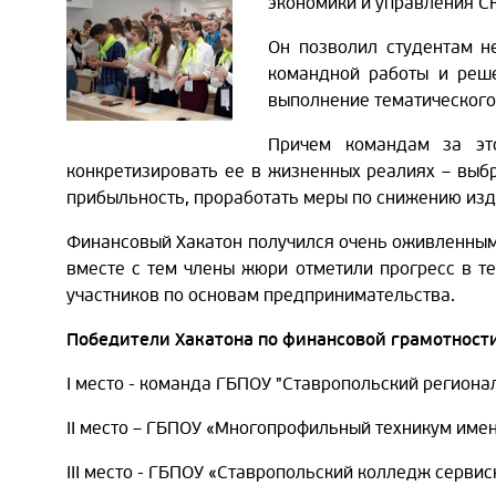
экономики и управления С
Он позволил студентам н
командной работы и реше
выполнение тематического
Причем командам за эт
конкретизировать ее в жизненных реалиях – выб
прибыльность, проработать меры по снижению изде
Финансовый Хакатон получился очень оживленным
вместе с тем члены жюри отметили прогресс в т
участников по основам предпринимательства.
Победители Хакатона по финансовой грамотности
I место - команда ГБПОУ "Ставропольский региона
II место – ГБПОУ «Многопрофильный техникум имен
III место - ГБПОУ «Ставропольский колледж серви