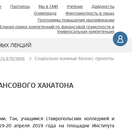
е
Партнеры
Мы в СМИ
Учебник
Дайджесты
Олимпиада
Финграмотность в лицах
Программы повышения квалификации
Единая рамка компетенций по финансовой грамотности и
Универсальная компетенция
НЫХ ЛЕКЦИЙ
Социально важные бизнес-проекты
ТЬ В РЕГИОНЕ
АНСОВОГО ХАКАТОНА
и. Так, учащимся ставропольских колледжей и
19-20 апреля 2019 года на площадке Института