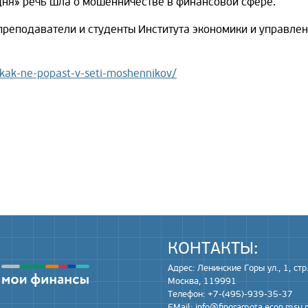
дня» речь шла о мошенничестве в финансовой сфере.
 преподаватели и студенты Института экономики и управл
kak-ne-popast-v-seti-moshennikov/
КОНТАКТЫ:
Адрес: Ленинские Горы ул., 1, стр.
Москва, 119991
Телефон: +7-(495)-939-35-37
EMail:
info@fingramota.econ.msu.