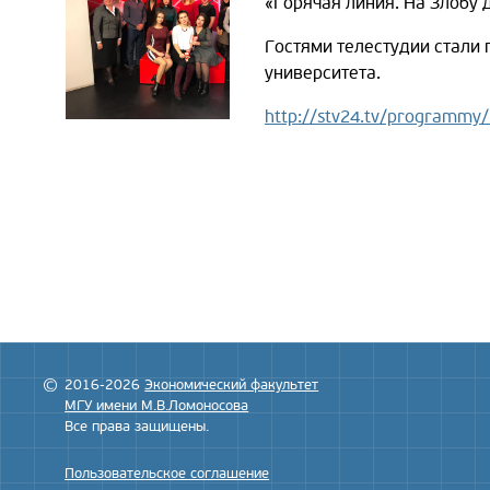
«Горячая линия. На Злобу 
Гостями телестудии стали
университета.
http://stv24.tv/programmy/
2016-2026
Экономический факультет
МГУ имени М.В.Ломоносова
Все права защищены.
Пользовательское соглашение