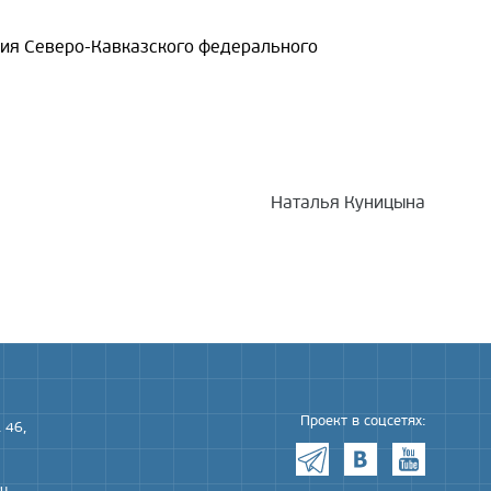
ения Северо-Кавказского федерального
Наталья Куницына
Проект в соцсетях:
 46,
ru