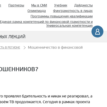
е
Партнеры
Мы в СМИ
Учебник
Дайджесты
Олимпиада
Финграмотность в лицах
Программы повышения квалификации
Единая рамка компетенций по финансовой грамотности и
Универсальная компетенция
НЫХ ЛЕКЦИЙ
Мошенничество в финансовой
ТЬ В РЕГИОНЕ
МОШЕННИКОВ?
о проявлял бдительность и никак не реагировал, а
Своём ТВ продолжается. Сегодня в рамках проекта