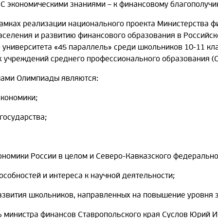
С экономическими знаниями – к финансовому благополучию
амках реализации национального проекта Министерства 
аселения и развитию финансового образования в Российск
 университета «45 параллель» среди школьников 10-11 к
 учреждений среднего профессионального образования (С
чами Олимпиады являются:
экономики;
государства;
номики России в целом и Северо-Кавказского федерального
особностей и интереса к научной деятельности;
азвития школьников, направленных на повышение уровня э
 министра финансов Ставропольского края Суслов Юрий И