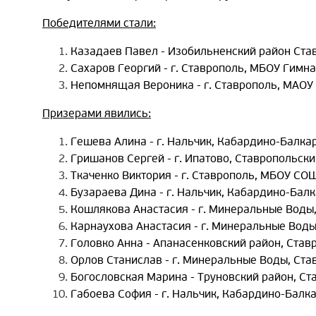
Победителями стали:
Казадаев Павел - Изобильненский район Ста
Сахаров Георгий - г. Ставрополь, МБОУ Гимн
Непомнящая Вероника - г. Ставрополь, МАОУ
Призерами явились:
Гешева Алина - г. Нальчик, Кабардино-Балк
Гришанов Сергей - г. Ипатово, Ставропольск
Ткаченко Виктория - г. Ставрополь, МБОУ СО
Бузараева Дина - г. Нальчик, Кабардино-Ба
Кошлякова Анастасия - г. Минеральные Воды
Карнаухова Анастасия - г. Минеральные Вод
Головко Анна - Апанасенковский район, Ста
Орлов Станислав - г. Минеральные Воды, Ста
Богословская Марина - Труновский район, С
Габоева София - г. Нальчик, Кабардино-Балк