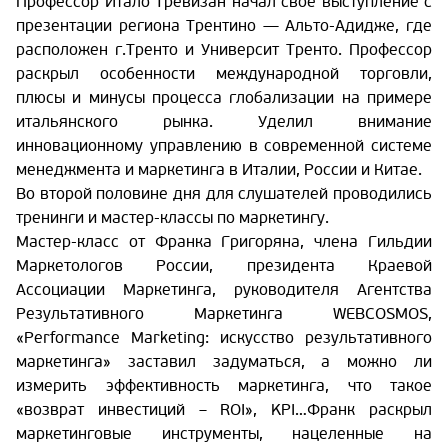
Профессор Итало Тревизан начал свое выступление с
презентации региона Трентино — Альто-Адидже, где
расположен г.Тренто и Университ Тренто. Профессор
раскрыл особенности международной торговли,
плюсы и минусы процесса глобализации на примере
итальянского рынка. Уделил внимание
инновационному управлению в современной системе
менеджмента и маркетинга в Италии, России и Китае.
Во второй половине дня для слушателей проводились
тренинги и мастер-классы по маркетингу.
Мастер-класс от Франка Григоряна, члена Гильдии
Маркетологов России, президента Краевой
Ассоциации Маркетинга, руководителя Агентства
Результативного Маркетинга WEBCOSMOS,
«Performance Marketing: искусство результативного
маркетинга» заставил задуматься, а можно ли
измерить эффективность маркетинга, что такое
«возврат инвестиций – ROI», KPI…Франк раскрыл
маркетинговые инструменты, нацеленные на