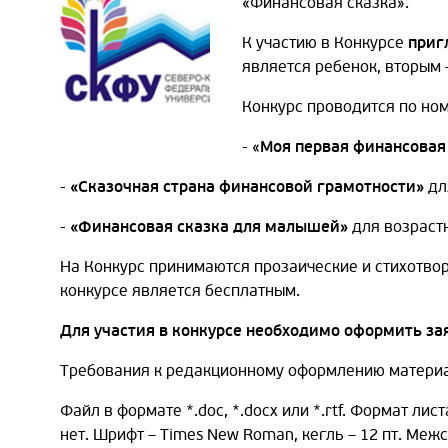
«Финансовая сказка».
К участию в Конкурсе
приг
является ребенок, вторым 
Конкурс проводится по но
- «
Моя первая финансовая
-
«Сказочная страна финансовой грамотности»
дл
-
«Финансовая сказка для малышей»
для возраст
На Конкурс принимаются прозаические и стихотвор
конкурсе является бесплатным.
Для участия в конкурсе необходимо оформить за
Требования к редакционному оформлению матери
Файл в формате *.doc, *.docх или *.rtf. Формат лист
нет. Шрифт – Times New Roman, кегль – 12 пт. Меж