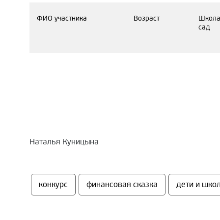
ФИО участника
Возраст
Школа
сад
Наталья Куницына
конкурс
финансовая сказка
дети и шко