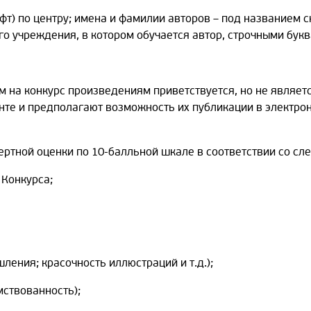
т) по центру; имена и фамилии авторов – под названием 
го учреждения, в котором обучается автор, строчными бук
м на конкурс произведениям приветствуется, но не являет
те и предполагают возможность их публикации в электрон
ртной оценки по 10-балльной шкале в соответствии со с
 Конкурса;
ления; красочность иллюстраций и т.д.);
мствованность);