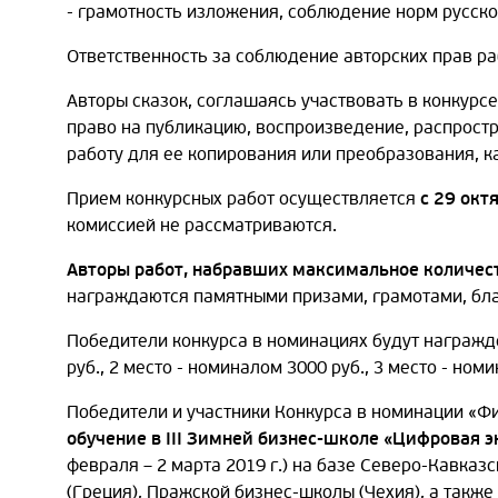
- грамотность изложения, соблюдение норм русск
Ответственность за соблюдение авторских прав раб
Авторы сказок, соглашаясь участвовать в конкурс
право на публикацию, воспроизведение, распрост
работу для ее копирования или преобразования, ка
Прием конкурсных работ осуществляется
с 29 окт
комиссией не рассматриваются.
Авторы работ, набравших максимальное количес
награждаются памятными призами, грамотами, бл
Победители конкурса в номинациях будут награжд
руб., 2 место - номиналом 3000 руб., 3 место - ном
Победители и участники Конкурса в номинации «Ф
обучение в III Зимней бизнес-школе «Цифровая
февраля – 2 марта 2019 г.) на базе Северо-Кавказ
(Греция), Пражской бизнес-школы (Чехия), а такж