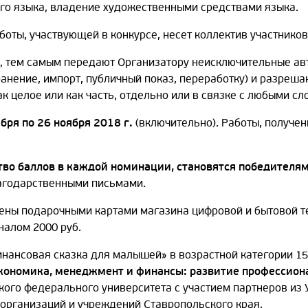
ого языка, владение художественными средствами языка.
оты, участвующей в конкурсе, несет коллектив участников
е, тем самым передают Организатору неисключительные ав
ранение, импорт, публичный показ, переработку) и разреш
к целое или как часть, отдельно или в связке с любыми сл
ября по 26 ноября 2018 г.
(включительно). Работы, получен
тво баллов в каждой номинации, становятся победителя
агодарственными письмами.
ены подарочными картами магазина цифровой и бытовой те
иналом 2000 руб.
инансовая сказка для малышей» в возрастной категории 1
 экономика, менеджмент и финансы: развитие профессио
ского федерального университета с участием партнеров из 
е организаций и учреждений Ставропольского края.