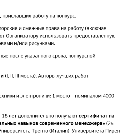
, приславших работу на конкурс.
торские и смежные права на работу (включая
ают Организатору использовать предоставленную
овами и/или рисунками.
ные после указанного срока, конкурсной
ми
(I, II, III места). Авторы лучших работ
хники и электроники: 1 место – номиналом 4000
5-18 лет дополнительно получают
сертификат на
нальных навыков современного менеджера»
(25
Университета Тренто (Италия), Университета Пирея