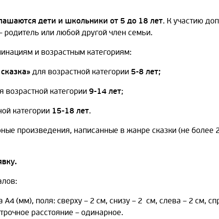
лашаются дети и школьники от 5 до 18 лет
. К участию до
– родитель или любой другой член семьи.
минациям и возрастным категориям:
 сказка»
для возрастной категории
5-8 лет;
я возрастной категории
9-14 лет
;
ной категории
15-18 лет
.
ные произведения, написанные в жанре сказки (не более 2
явку.
алов:
а А4 (мм), поля: сверху – 2 см, снизу – 2 см, слева – 2 см, 
строчное расстояние – одинарное.