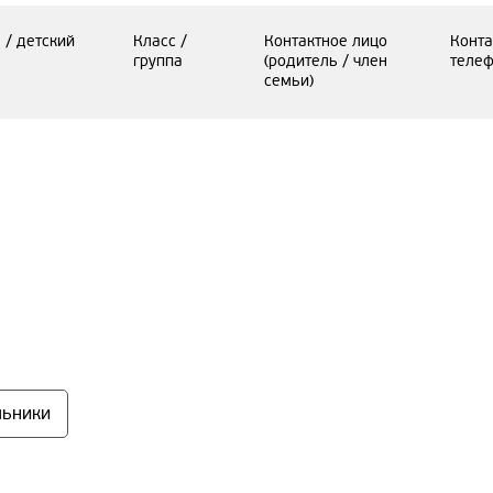
 / детский
Класс /
Контактное лицо
Конта
группа
(родитель / член
теле
семьи)
льники