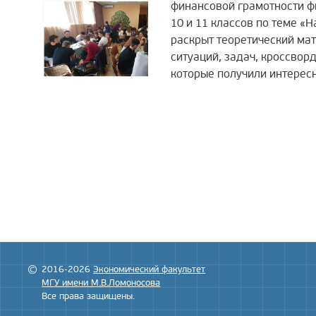
финансовой грамотности ф
10 и 11 классов по теме «
раскрыт теоретический ма
ситуаций, задач, кроссво
которые получили интерес
2016-2026
Экономический факультет
МГУ имени М.В.Ломоносова
Все права защищены.