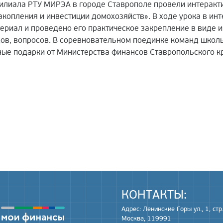
илиала РТУ МИРЭА в городе Ставрополе провели интеракти
Накопления и инвестиции домохозяйств». В ходе урока в ин
териал и проведено его практическое закрепление в виде
рдов, вопросов. В соревновательном поединке команд школ
ные подарки от Министерства финансов Ставропольского к
КОНТАКТЫ:
Адрес: Ленинские Горы ул., 1, стр.
Москва, 119991