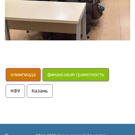
олимпиада
финансовая грамотность
КФУ
Казань