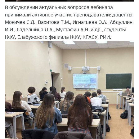
В обсуждении актуальных вопросов вебинара
принимали активное участие преподаватели: доценты
Мокичев C.Д., Вахитова Т.М., Игнатьева О.А., Абдуллин
И.И., Гаделшина Л.А., Мустафин А.Н. и др., студенты
КФУ, Елабужского филиала КФУ, КГАСУ, РИИ.