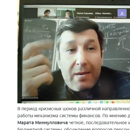
В период кризисных шоков различной направленнос
работы механизма системы финансов. По мнению д
Марата Миннулловича
четкое, последовательное 
бюджетной системы, обсуждение вопросов персон