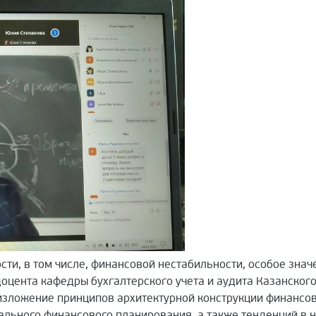
ти, в том числе, финансовой нестабильности, особое зна
оцента кафедры бухгалтерского учета и аудита Казанског
изложение принципов архитектурной конструкции финансов
ального финансового планирования, а также тенденций в