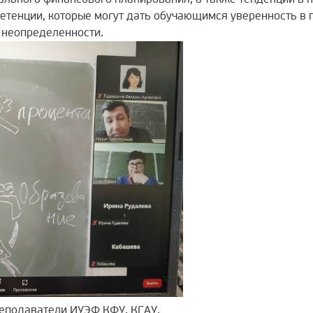
петенции, которые могут дать обучающимся уверенность в
х неопределенности.
реподаватели ИУЭФ КФУ, КГАУ.