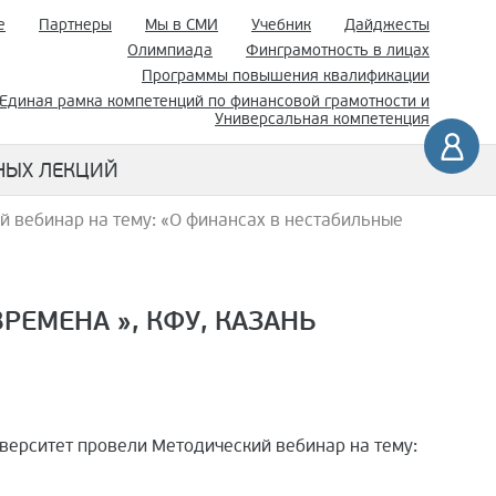
е
Партнеры
Мы в СМИ
Учебник
Дайджесты
Олимпиада
Финграмотность в лицах
Программы повышения квалификации
Единая рамка компетенций по финансовой грамотности и
Универсальная компетенция
НЫХ ЛЕКЦИЙ
й вебинар на тему: «О финансах в нестабильные
РЕМЕНА », КФУ, КАЗАНЬ
верситет провели Методический вебинар на тему: