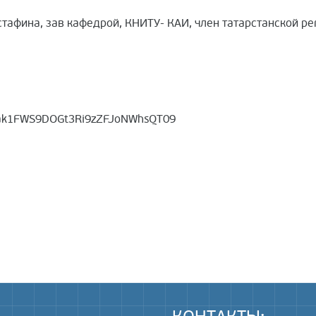
Мустафина, зав кафедрой, КНИТУ- КАИ, член татарстанской
Fak1FWS9DOGt3Ri9zZFJoNWhsQT09