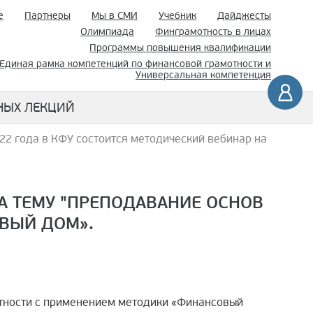
е
Партнеры
Мы в СМИ
Учебник
Дайджесты
Олимпиада
Финграмотность в лицах
Программы повышения квалификации
Единая рамка компетенций по финансовой грамотности и
Универсальная компетенция
НЫХ ЛЕКЦИЙ
22 года в КФУ состоится методический вебинар на
НА ТЕМУ "ПРЕПОДАВАНИЕ ОСНОВ
ВЫЙ ДОМ».
отности с применением методики «Финансовый