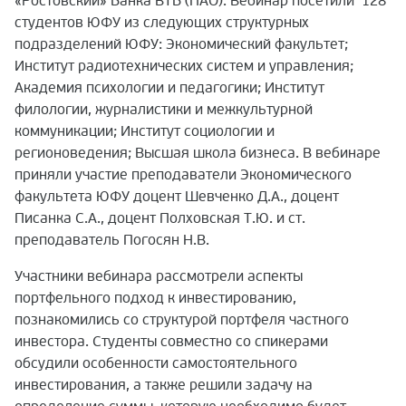
«Ростовский» Банка ВТБ (ПАО). Вебинар посетили
128
студентов ЮФУ из следующих структурных
подразделений ЮФУ: Экономический факультет;
Институт радиотехнических систем и управления;
Академия психологии и педагогики; Институт
филологии, журналистики и межкультурной
коммуникации; Институт социологии и
регионоведения; Высшая школа бизнеса. В вебинаре
приняли участие преподаватели Экономического
факультета ЮФУ доцент Шевченко Д.А., доцент
Писанка С.А., доцент Полховская Т.Ю. и ст.
преподаватель Погосян Н.В.
Участники вебинара рассмотрели аспекты
портфельного подход к инвестированию,
познакомились со структурой портфеля частного
инвестора. Студенты совместно со спикерами
обсудили особенности самостоятельного
инвестирования, а также решили задачу на