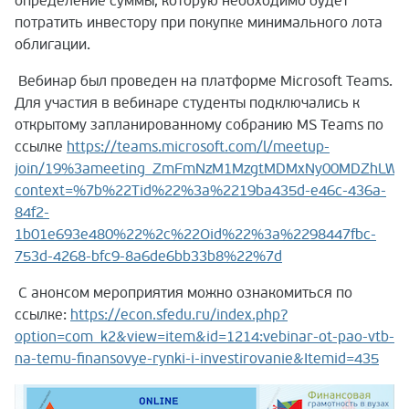
определение суммы, которую необходимо будет
потратить инвестору при покупке минимального лота
облигации.
Вебинар был проведен на платформе Microsoft Teams.
Для участия в вебинаре студенты подключались к
открытому запланированному собранию MS Teams по
ссылке
https://teams.microsoft.com/l/meetup-
join/19%3ameeting_ZmFmNzM1MzgtMDMxNy00MDZhLWEx
context=%7b%22Tid%22%3a%2219ba435d-e46c-436a-
84f2-
1b01e693e480%22%2c%22Oid%22%3a%2298447fbc-
753d-4268-bfc9-8a6de6bb33b8%22%7d
С анонсом мероприятия можно ознакомиться по
ссылке:
https://econ.sfedu.ru/index.php?
option=com_k2&view=item&id=1214:vebinar-ot-pao-vtb-
na-temu-finansovye-rynki-i-investirovanie&Itemid=435