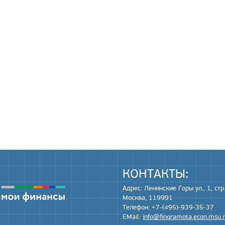
КОНТАКТЫ:
Адрес: Ленинские Горы ул., 1, стр.
Москва, 119991
Телефон: +7-(495)-939-35-37
EMail:
info@fingramota.econ.msu.