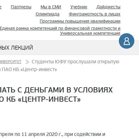
е
Партнеры
Мы в СМИ
Учебник
Дайджесты
Олимпиада
Финграмотность в лицах
Программы повышения квалификации
Единая рамка компетенций по финансовой грамотности и
Универсальная компетенция
НЫХ ЛЕКЦИЙ
Студенты ЮФУ прослушали открытую
ИВЕРСИТЕТ
и ПАО КБ «Центр-инвест»
АТЬ С ДЕНЬГАМИ В УСЛОВИЯХ
О КБ «ЦЕНТР-ИНВЕСТ»
еля по 11 апреля 2020 г., при содействии и