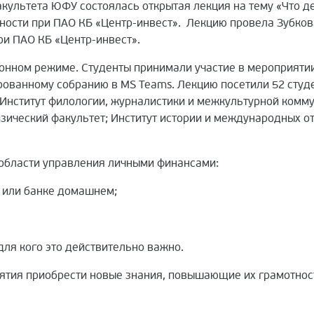
культета ЮФУ состоялась открытая лекция на тему «Что де
ности при ПАО КБ «Центр-инвест».
Лекцию провела Зубков
ри ПАО КБ «Центр-инвест».
онном режиме. Студенты принимали участие в мероприятии
ированному собранию в MS Teams. Лекцию посетили 52 сту
Институт филологии, журналистики и межкультурной комму
зический факультет; Институт истории и международных от
 области управления личными финансами:
м или банке домашнем;
для кого это действительно важно.
ятия приобрести новые знания, повышающие их грамотнос