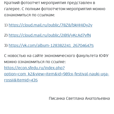
Краткий фотоотчет мероприятия представлен в
галерее. С полным фотоотчетом мероприятия можно
ознакомиться по ссылкам:
1)
https://cloud.mail.ru/public/78Z8/bkHHiDy2y
2)
https://cloud.mail.ru/public/2iB9/yKcAd7vfN
3)
https://vk.com/album-128382241_267046475
С новостью на сайте экономического факультета ЮФУ
можно ознакомиться по ссылке:
https://econ.sfedu.ru/index.php?
option=com_k2&view=item&id=989:x-festival-nauki-uga-
rossii&Itemid=435
Писанка Светлана Анатольевна