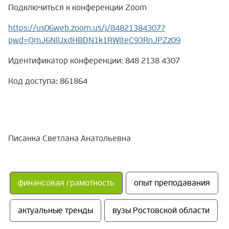
Подключиться к конференции Zoom
https://us06web.zoom.us/j/84821384307?
pwd=QmJ6NlUxdHBDN1k1RWlteC93RnJPZz09
Идентификатор конференции: 848 2138 4307
Код доступа: 861864
Писанка Светлана Анатольевна
финансовая грамотность
опыт преподавания
актуальные тренды
вузы Ростовской области