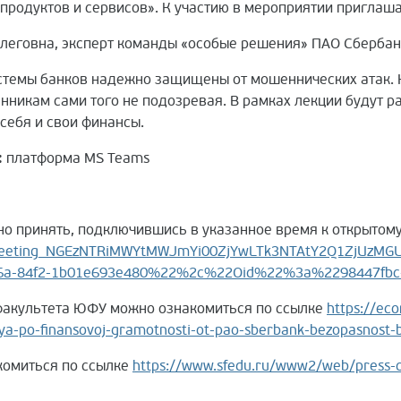
продуктов и сервисов». К участию в мероприятии приглаш
еговна, эксперт команды «особые решения» ПАО Сбербан
темы банков надежно защищены от мошеннических атак. Н
никам сами того не подозревая. В рамках лекции будут р
 себя и свои финансы.
:
платформа MS Teams
о принять, подключившись в указанное время к открытом
3ameeting_NGEzNTRiMWYtMWJmYi00ZjYwLTk3NTAtY2Q1ZjUzMG
6a-84f2-1b01e693e480%22%2c%22Oid%22%3a%2298447fbc-
 факультета ЮФУ можно ознакомиться по ссылке
https://eco
a-po-finansovoj-gramotnosti-ot-pao-sberbank-bezopasnost-b
комиться по ссылке
https://www.sfedu.ru/www2/web/press-