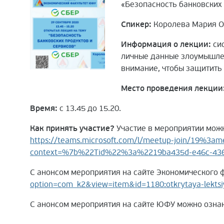
«Безопасность банковских 
Спикер:
Королева Мария Ол
Информация о лекции:
сис
личные данные злоумышлен
внимание, чтобы защитить
Место проведения лекции
Время:
с 13.45 до 15.20.
Как принять участие?
Участие в мероприятии можн
https://teams.microsoft.com/l/meetup-join/19%
context=%7b%22Tid%22%3a%2219ba435d-e46c-43
С анонсом мероприятия на сайте Экономического
option=com_k2&view=item&id=1180:otkrytaya-lektsiy
С анонсом мероприятия на сайте ЮФУ можно озна