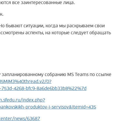
аются все заинтересованные лица.
к.
о бывают ситуации, когда мы раскрываем свои
ассмотрены аспекты, на которые следует обращать
у запланированному собранию MS Teams по ссылке
U5MjM3%40thread.v2/0?
753d-4268-bfc9-8a6de6bb33b8%22%7d
n.sfedu.ru/index.php?
ankovskikh-produktov-i-servisov&Itemid=435
center/news/63687