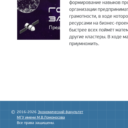
формирование навыков про
организации предпринимате
грамотности, в ходе котор
ресурсами на бизнес-проек
быстрее всех поймёт мате
другие кластеры. В ходе м
приумножить.
2016-2026
Экономический факультет
МГУ имени М.В.Ломоносова
Все права защищены.