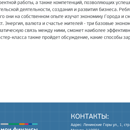
ектной работы, а также компетенций, позволяющих успешн
льской деятельности, создания и развития бизнеса. Ребя
ого они на собственном опыте изучат экономику Города и 
т. Энергия, валюта и счастье жителей - три базовые эконо
матическую связь между ними, сможет наиболее эффективно
астер-класса также пройдет обсуждение, какие способы зар
КОНТАКТЫ:
Адрес: Ленинские Горы ул., 1, стр.