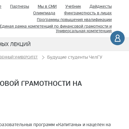
е
Партнеры
Мы в СМИ
Учебник
Дайджесты
Олимпиада
Финграмотность в лицах
Программы повышения квалификации
Единая рамка компетенций по финансовой грамотности и
Универсальная компетенция
НЫХ ЛЕКЦИЙ
Будущие студенты ЧелГУ
ВЕННЫЙ УНИВЕРСИТЕТ
СОВОЙ ГРАМОТНОСТИ НА
разовательных программ «Капитаны» и нацелен на