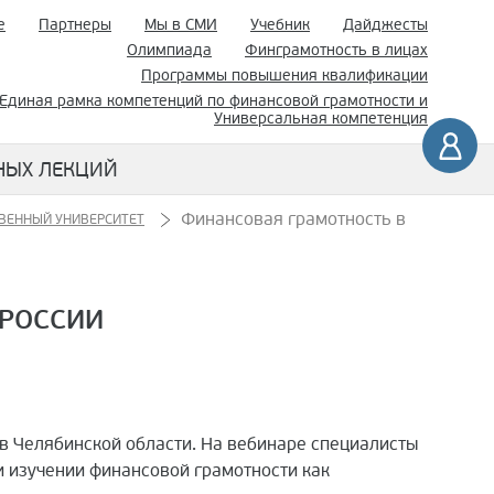
е
Партнеры
Мы в СМИ
Учебник
Дайджесты
Олимпиада
Финграмотность в лицах
Программы повышения квалификации
Единая рамка компетенций по финансовой грамотности и
Универсальная компетенция
НЫХ ЛЕКЦИЙ
Финансовая грамотность в
ВЕННЫЙ УНИВЕРСИТЕТ
 РОССИИ
в Челябинской области. На вебинаре специалисты
и изучении финансовой грамотности как