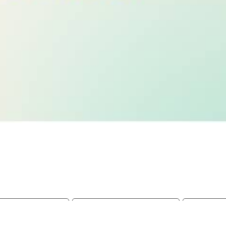
нсовая культура
вузы Иркутской области
монитор