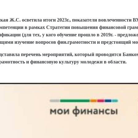
я Ж.С. осветила итоги 2023г., показатели вовлеченности ВУ
компетенции в рамках Стратегии повышения финансовой гра
кации (для тех, у кого обучение прошло в 2019г. - предлож
ющими изучение вопросов фин.грамотности и предстоящий мо
дставила перечень мероприятий, который проводится Банком
рамотность и финансовую культуру молодежи в области.