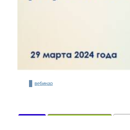
вебинар
вебинар
финансовая грамотность
фина