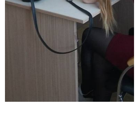
Роспотребнадзор лекция
Кулижская Жанна Сергеевна