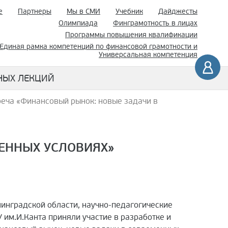
е
Партнеры
Мы в СМИ
Учебник
Дайджесты
Олимпиада
Финграмотность в лицах
Программы повышения квалификации
Единая рамка компетенций по финансовой грамотности и
Универсальная компетенция
НЫХ ЛЕКЦИЙ
реча «Финансовый рынок: новые задачи в
МЕННЫХ УСЛОВИЯХ»
инградской области, научно-педагогические
 им.И.Канта приняли участие в разработке и