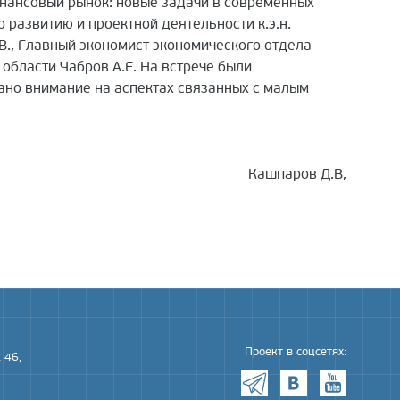
нансовый рынок: новые задачи в современных
 развитию и проектной деятельности к.э.н.
 А.В., Главный экономист экономического отдела
области Чабров А.Е. На встрече были
но внимание на аспектах связанных с малым
Кашпаров Д.В,
Проект в соцсетях:
 46,