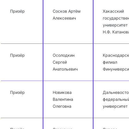
Призёр
Сосков Артём
Хакасский
Алексеевич
государстве
университет 
Н.Ф. Катанов
Призёр
Осолодкин
Краснодарс
Сергей
филиал
Анатольевич
Финуниверси
Призёр
Новикова
Дальневост
Валентина
федеральны
Олеговна
университет