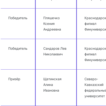
Победитель
Пляшечко
Краснодарс
Ксения
филиал
Андреевна
Финуниверси
Победитель
Сандаров Лев
Краснодарс
Николаевич
филиал
Финуниверси
Призёр
Щетинская
Северо-
Алина
Кавказский
Ивановна
федеральны
университет