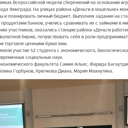
амках Всероссийской недели сбережений на основании игры
да Финграда. На улицах района «Деньги в кошельке» можн
 и планировать личный бюджет. Выполняя задания на стан
 продуктами банков, учились сравнивать их с займами в м
ию участников, оказались станции района «Деньги работаю
 валютной бирже, почувствовать себя в роли предпринима
ри торговле ценными бумагами.
няли участие 52 студента с экономического, биологическог
временных социальных наук.
экономического факультета Самия Альяс, Фарида Багаутди
алина Горбунов, Крючкова Диана, Мария Махнутина.