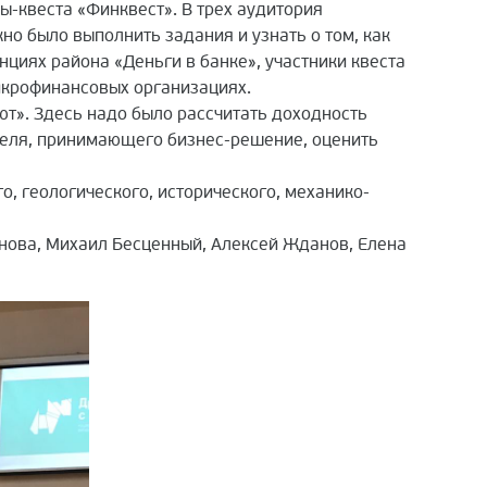
-квеста «Финквест». В трех аудитория
о было выполнить задания и узнать о том, как
циях района «Деньги в банке», участники квеста
икрофинансовых организациях.
т». Здесь надо было рассчитать доходность
теля, принимающего бизнес-решение, оценить
о, геологического, исторического, механико-
нова, Михаил Бесценный, Алексей Жданов, Елена