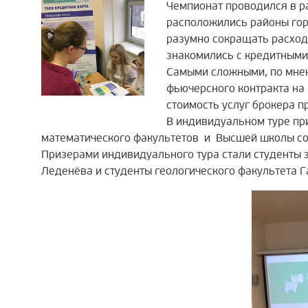
Чемпионат проводился в р
расположились районы горо
разумно сокращать расходы
знакомились с кредитными
Самыми сложными, по мнен
фьючерсного контракта на
стоимость услуг брокера п
В индивидуальном туре при
математического факультетов и Высшей школы со
Призерами индивидуального тура стали студенты 
Леденёва и студенты геологического факультета Г