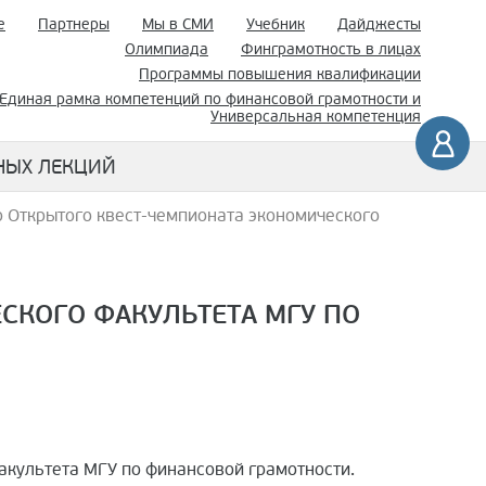
е
Партнеры
Мы в СМИ
Учебник
Дайджесты
Олимпиада
Финграмотность в лицах
Программы повышения квалификации
Единая рамка компетенций по финансовой грамотности и
Универсальная компетенция
НЫХ ЛЕКЦИЙ
 Открытого квест-чемпионата экономического
СКОГО ФАКУЛЬТЕТА МГУ ПО
акультета МГУ по финансовой грамотности.