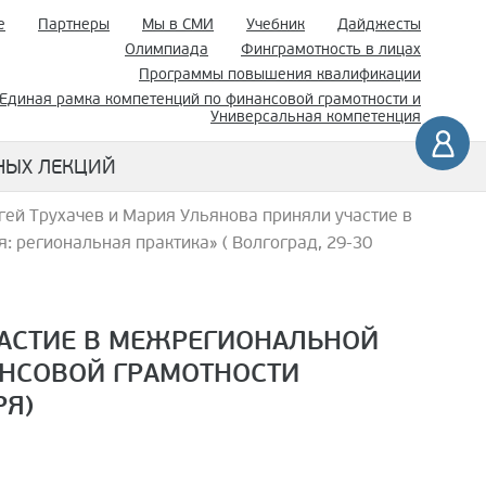
е
Партнеры
Мы в СМИ
Учебник
Дайджесты
Олимпиада
Финграмотность в лицах
Программы повышения квалификации
Единая рамка компетенций по финансовой грамотности и
Универсальная компетенция
НЫХ ЛЕКЦИЙ
ей Трухачев и Мария Ульянова приняли участие в
 региональная практика» ( Волгоград, 29-30
ЧАСТИЕ В МЕЖРЕГИОНАЛЬНОЙ
НСОВОЙ ГРАМОТНОСТИ
РЯ)