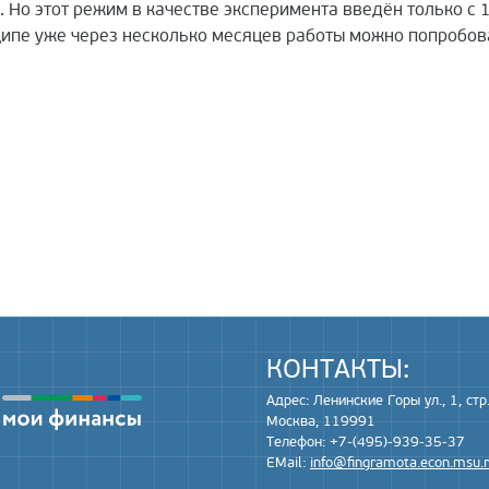
о этот режим в качестве эксперимента введён только с 1 
ипе уже через несколько месяцев работы можно попробоват
КОНТАКТЫ:
Адрес: Ленинские Горы ул., 1, стр.
Москва, 119991
Телефон: +7-(495)-939-35-37
EMail:
info@fingramota.econ.msu.