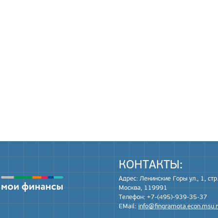
КОНТАКТЫ:
Адрес: Ленинские Горы ул., 1, стр.
Москва, 119991
Телефон: +7-(495)-939-35-37
EMail:
info@fingramota.econ.msu.