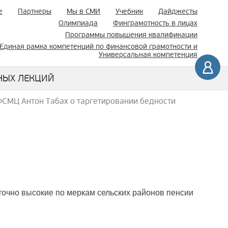
е
Партнеры
Мы в СМИ
Учебник
Дайджесты
Олимпиада
Финграмотность в лицах
Программы повышения квалификации
Единая рамка компетенций по финансовой грамотности и
Универсальная компетенция
НЫХ ЛЕКЦИЙ
ФСМЦ Антон Табах о таргетировании бедности
точно высокие по меркам сельских районов пенсии