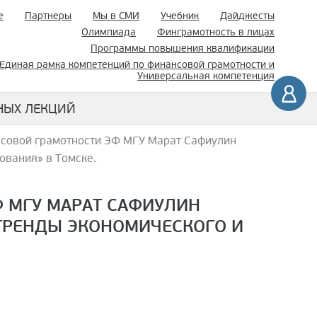
е
Партнеры
Мы в СМИ
Учебник
Дайджесты
Олимпиада
Финграмотность в лицах
Программы повышения квалификации
Единая рамка компетенций по финансовой грамотности и
Универсальная компетенция
НЫХ ЛЕКЦИЙ
нсовой грамотности ЭФ МГУ Марат Сафиулин
ования» в Томске.
 МГУ МАРАТ САФИУЛИН
«ТРЕНДЫ ЭКОНОМИЧЕСКОГО И