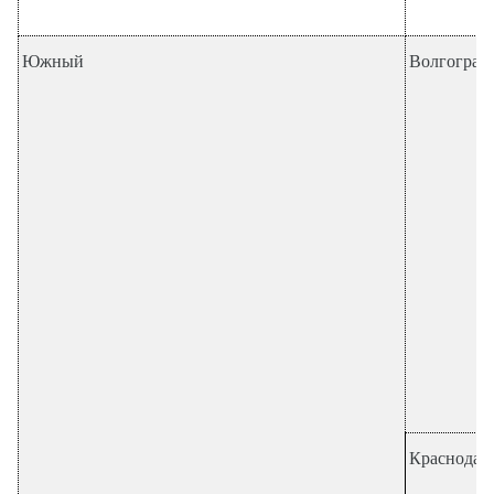
Южный
Волгоградс
Краснодар