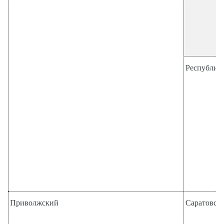
Республика
Приволжский
Саратовска