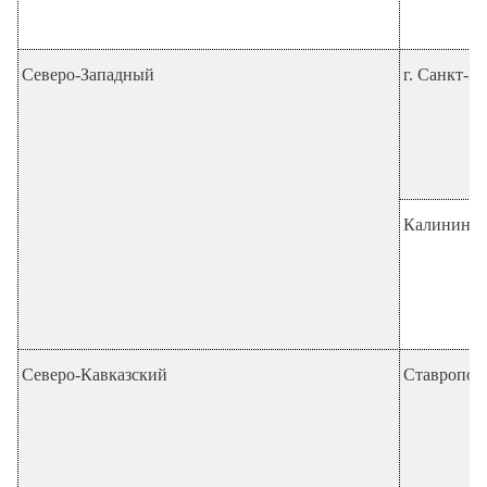
Северо-Западный
г. Санкт-П
Калинингра
Северо-Кавказский
Ставропол