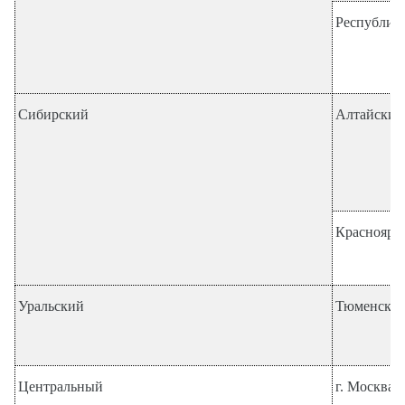
Республика
Сибирский
Алтайский
Красноярс
Уральский
Тюменская
Центральный
г. Москва