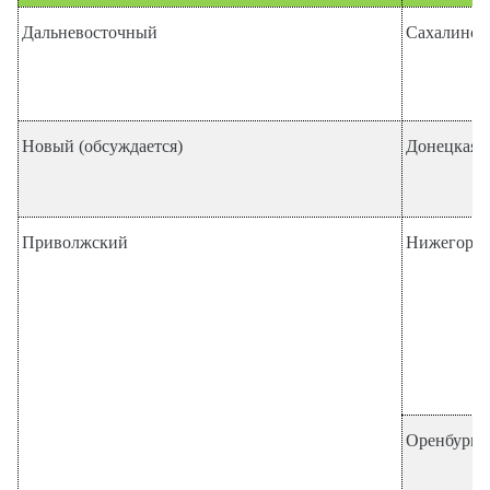
Дальневосточный
Сахалинска
Новый (обсуждается)
Донецкая 
Приволжский
Нижегород
Оренбургск