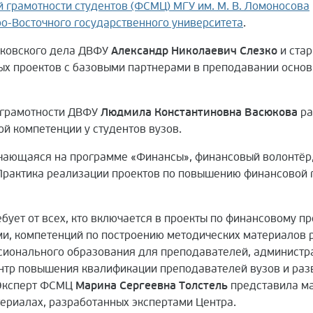
 грамотности студентов (ФСМЦ) МГУ им. М. В. Ломоносова
ро-Восточного государственного университета
.
нковского дела ДВФУ
Александр Николаевич Слезко
и ста
х проектов с базовыми партнерами в преподавании основ
 грамотности ДВФУ
Людмила Константиновна Васюкова
ра
й компетенции у студентов вузов.
учающаяся на программе «Финансы», финансовый волонтёр,
«Практика реализации проектов по повышению финансовой
бует от всех, кто включается в проекты по финансовому 
ми, компетенций по построению методических материалов 
сионального образования для преподавателей, администр
нтр повышения квалификации преподавателей вузов и ра
. Эксперт ФСМЦ
Марина Сергеевна Толстель
представила м
ериалах, разработанных экспертами Центра.