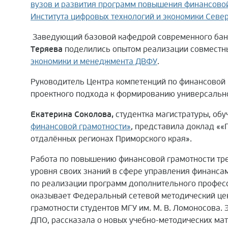
вузов и развития программ повышения финансовой
Института цифровых технологий и экономики Севе
Заведующий базовой кафедрой современного ба
Теряева
поделились опытом реализации совместны
экономики и менеджмента ДВФУ
.
Руководитель Центра компетенций по финансовой
проектного подхода к формированию универсально
Екатерина Соколова,
студентка магистратуры, об
финансовой грамотности»
, представила доклад «
отдалённых регионах Приморского края».
Работа по повышению финансовой грамотности тре
уровня своих знаний в сфере управления финанса
по реализации программ дополнительного профес
оказывает Федеральный сетевой методический це
грамотности студентов МГУ им. М. В. Ломоносова
ДПО, рассказала о новых учебно-методических мат